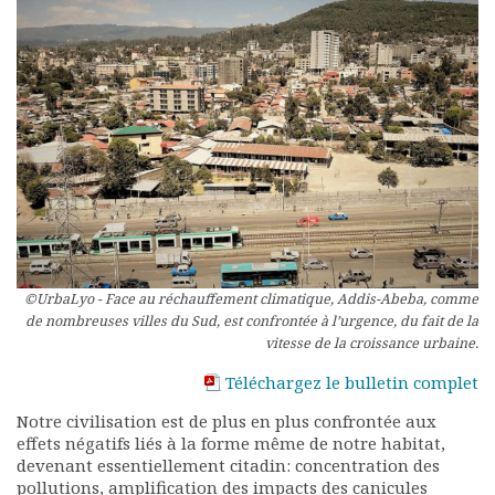
Rapports moraux
Rapports financiers
Nous rejoindre
Le bulletin
Présentation du bulletin
Comité de rédaction
Bulletins Villes en
développement
Kiosk
Ressources
Nos actions
©UrbaLyo - Face au réchauffement climatique, Addis-Abeba, comme
Podcast-AdP
de nombreuses villes du Sud, est confrontée à l’urgence, du fait de la
Dîners débats
vitesse de la croissance urbaine.
Journées d’études
Téléchargez le bulletin complet
Concours vidéo
Matinales
Notre civilisation est de plus en plus confrontée aux
Nos partenaires
effets négatifs liés à la forme même de notre habitat,
devenant essentiellement citadin: concentration des
Evénements
pollutions, amplification des impacts des canicules
Publications et rapports