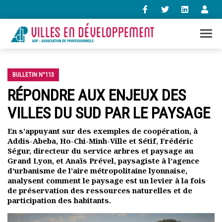
+33 (0)1 47 98 85 34
contact@villes-developpement.org
BULLETIN N°113
RÉPONDRE AUX ENJEUX DES
VILLES DU SUD PAR LE PAYSAGE
Accueil
L’association
En s’appuyant sur des exemples de coopération, à
Qui sommes-nous ?
Addis-Abeba, Ho-Chi-Minh-Ville et Sétif, Frédéric
Présentation vidéo
Ségur, directeur du service arbres et paysage au
Le bureau
Grand Lyon, et Anaïs Prével, paysagiste à l’agence
Statuts de l’association
d’urbanisme de l’aire métropolitaine lyonnaise,
analysent comment le paysage est un levier à la fois
Vie de l’association
de préservation des ressources naturelles et de
Calendrier des activités
participation des habitants.
Assemblées générales
Comptes rendus mensuels