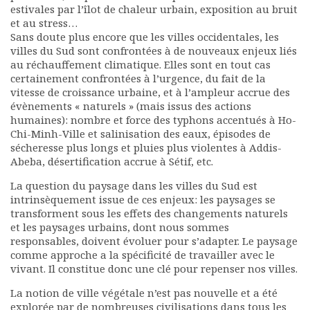
estivales par l’îlot de chaleur urbain, exposition au bruit
Documents
et au stress…
Les adhérents
Sans doute plus encore que les villes occidentales, les
Annuaire
villes du Sud sont confrontées à de nouveaux enjeux liés
au réchauffement climatique. Elles sont en tout cas
Offres d’emploi
certainement confrontées à l’urgence, du fait de la
Forum
vitesse de croissance urbaine, et à l’ampleur accrue des
Actualités
évènements « naturels » (mais issus des actions
Nous contacter
humaines): nombre et force des typhons accentués à Ho-
Chi-Minh-Ville et salinisation des eaux, épisodes de
sécheresse plus longs et pluies plus violentes à Addis-
Abeba, désertification accrue à Sétif, etc.
La question du paysage dans les villes du Sud est
intrinsèquement issue de ces enjeux: les paysages se
transforment sous les effets des changements naturels
et les paysages urbains, dont nous sommes
responsables, doivent évoluer pour s’adapter. Le paysage
comme approche a la spécificité de travailler avec le
vivant. Il constitue donc une clé pour repenser nos villes.
La notion de ville végétale n’est pas nouvelle et a été
explorée par de nombreuses civilisations dans tous les