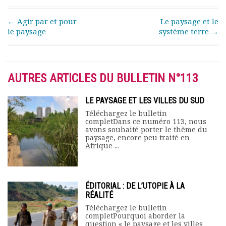
Post navigation
←
Agir par et pour
Le paysage et le
le paysage
système terre
→
AUTRES ARTICLES DU BULLETIN N°113
LE PAYSAGE ET LES VILLES DU SUD
Téléchargez le bulletin
completDans ce numéro 113, nous
avons souhaité porter le thème du
paysage, encore peu traité en
Afrique ...
ÉDITORIAL : DE L’UTOPIE À LA
RÉALITÉ
Téléchargez le bulletin
completPourquoi aborder la
question « le paysage et les villes