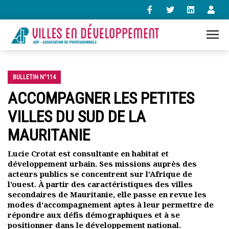
+33 (0)1 47 98 85 34
contact@villes-developpement.org
BULLETIN N°114
ACCOMPAGNER LES PETITES
VILLES DU SUD DE LA
Accueil
L’association
MAURITANIE
Qui sommes-nous ?
Présentation vidéo
Lucie Crotat est consultante en habitat et
Le bureau
développement urbain. Ses missions auprès des
acteurs publics se concentrent sur l’Afrique de
Statuts de l’association
l’ouest. À partir des caractéristiques des villes
Vie de l’association
secondaires de Mauritanie, elle passe en revue les
Calendrier des activités
modes d’accompagnement aptes à leur permettre de
Assemblées générales
répondre aux défis démographiques et à se
Comptes rendus mensuels
positionner dans le développement national.