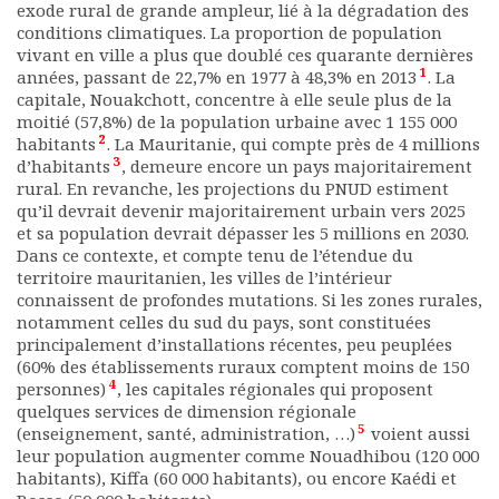
exode rural de grande ampleur, lié à la dégradation des
Documents
conditions climatiques. La proportion de population
Les adhérents
vivant en ville a plus que doublé ces quarante dernières
1
années, passant de 22,7% en 1977 à 48,3% en 2013
. La
Annuaire
capitale, Nouakchott, concentre à elle seule plus de la
Offres d’emploi
moitié (57,8%) de la population urbaine avec 1 155 000
Forum
2
habitants
. La Mauritanie, qui compte près de 4 millions
Actualités
3
d’habitants
, demeure encore un pays majoritairement
Nous contacter
rural. En revanche, les projections du PNUD estiment
qu’il devrait devenir majoritairement urbain vers 2025
et sa population devrait dépasser les 5 millions en 2030.
Dans ce contexte, et compte tenu de l’étendue du
territoire mauritanien, les villes de l’intérieur
connaissent de profondes mutations. Si les zones rurales,
notamment celles du sud du pays, sont constituées
principalement d’installations récentes, peu peuplées
(60% des établissements ruraux comptent moins de 150
4
personnes)
, les capitales régionales qui proposent
quelques services de dimension régionale
5
(enseignement, santé, administration, …)
voient aussi
leur population augmenter comme Nouadhibou (120 000
habitants), Kiffa (60 000 habitants), ou encore Kaédi et