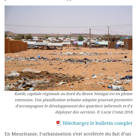
Rapports moraux
Rapports financiers
Nous rejoindre
Le bulletin
Présentation du bulletin
Comité de rédaction
Bulletins Villes en
développement
Kiosk
Ressources
Nos actions
Podcast-AdP
Dîners débats
Kaédi, capitale régionale au bord du fleuve Sénégal est en pleine
Journées d’études
extension. Une planification urbaine adaptée pourrait permettre
d’accompagner le développement des quartiers informels et d’y
Concours vidéo
déployer des services. © Lucie Crotat 2018
Matinales
Nos partenaires
Téléchargez le bulletin complet
Evénements
En Mauritanie, l’urbanisation s’est accélérée du fait d’un
Publications et rapports