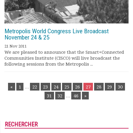
Metropolis World Congress Live Broadcast
November 24 & 25
21 Nov 2011
We are pleased to announce that the Smart+Connected
Communities Institute (CISCO) will live broadcast the
following sessions from the Metropolis ...
POSTS
«
1
…
22
23
24
25
26
27
28
29
30
NAVIGATION
31
32
…
46
»
RECHERCHER