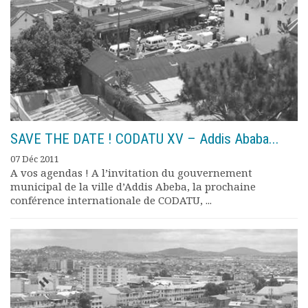
Rapports moraux
Rapports financiers
Nous rejoindre
Le bulletin
Présentation du bulletin
Comité de rédaction
Bulletins Villes en
développement
SAVE THE DATE ! CODATU XV – Addis Ababa...
Kiosk
Ressources
07 Déc 2011
A vos agendas ! A l’invitation du gouvernement
Nos actions
municipal de la ville d’Addis Abeba, la prochaine
Podcast-AdP
conférence internationale de CODATU, ...
Dîners débats
Journées d’études
Concours vidéo
Matinales
Nos partenaires
Evénements
Publications et rapports